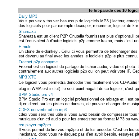
le hit-parade des 10 logic
Daily MP3
Vous pouvez y trouver beaucoup de logiciels MP3 ( lecteur, enregistr
des logiciels pour par exemple decouper, renommer, logiciel de kar 
Shareaza
Shareaza est un client P2P Gnutella fournissant plus d'options.Il 
est l'equivalent à d'autre logiciels p2p comme kazaa, mais c'est un 
E-mule
Un clone de e-donkey . Celui ci vous permettra de telecharger de
est devenu au final avec les années le logiciels p2p le plus connu,
Freenet p2p anonyme
Freenet est un logiciel de partage de fichier audio, video et photo. L
contrairement aux autres logiciels p2p ou l'on peut voir vote IP. Cep
MP3 XTC
Ce logiciel vous permettra dencoder très facilement vos CD-Aud
plug-in WMA est inclut).Le seul point négatif de ce logiciel, c'est qu'i
BPM Studio pro v4
BPM Studio Pro est un logiciel professionnel de mixage et il est 
dj en direct sur les pistes de danses, de pouvoir changer de musiqu
CDEX convertir cd en mp3
cdex vous sera très utile si vous avez besoin de compresser tous v
musiques d'un cd audio pour les enregistrer au format MP3 ou wav. 
rca player mp3pro
Il vous permet de lire vos mp3pro et de les encoder. C'est un lecte
inexistant, donc vous ne risquez pas d'en avoir besoin. essayez plu