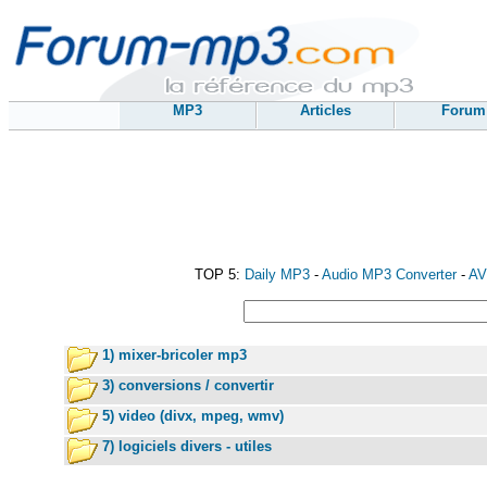
MP3
Articles
Forum
TOP 5:
Daily MP3
-
Audio MP3 Converter
-
AV
1) mixer-bricoler mp3
3) conversions / convertir
5) video (divx, mpeg, wmv)
7) logiciels divers - utiles